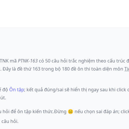
PTNK
mã
PTNK-163
có
50
câu hỏi trắc nghiệm theo cấu trúc đ
t
.
Đây là đề
thứ 163
trong bộ 180 đề ôn thi toàn diện môn
T
ế độ
Ôn tập
; kết quả đúng/sai sẽ hiển thị ngay sau khi clic
út.
u hỏi để ôn tập kiến thức.
Đừng ☹️ nếu
chọn sai đáp án
; cl
 câu hỏi.