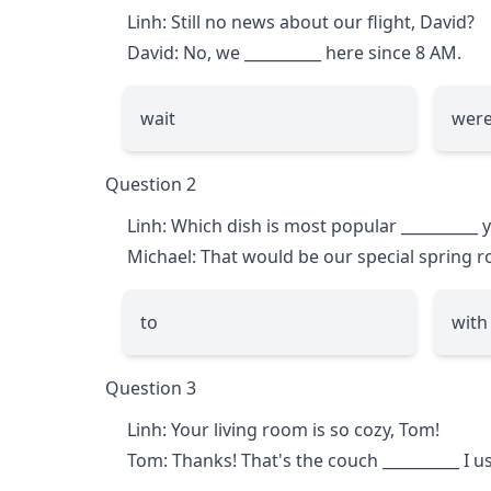
Linh: Still no news about our flight, David?
David: No, we
__________
here since 8 AM.
wait
were
Question 2
Linh: Which dish is most popular
__________
y
Michael: That would be our special spring ro
to
with
Question 3
Linh: Your living room is so cozy, Tom!
Tom: Thanks! That's the couch
__________
I us