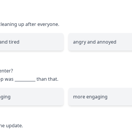
cleaning up after everyone.
 and tired
angry and annoyed
enter?
hop was
__________
than that.
ging
more engaging
the update.