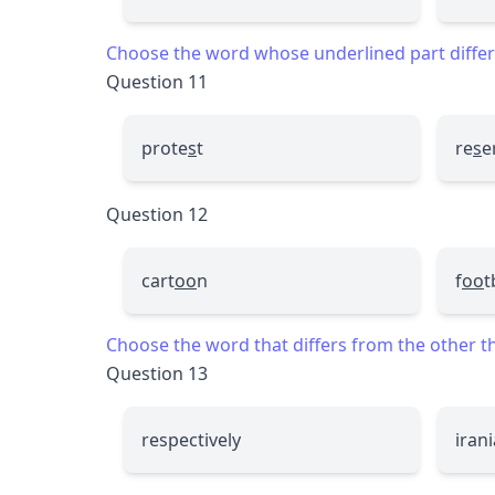
Choose the word whose underlined part differs
Question 11
prote
s
t
re
s
e
Question 12
cart
oo
n
f
oo
t
Choose the word that differs from the other thr
Question 13
respectively
iran