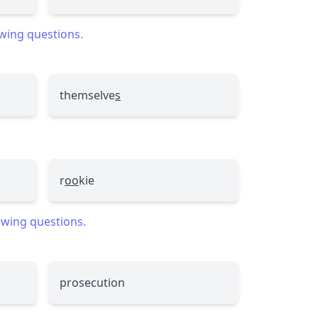
owing questions.
themselve
s
r
oo
kie
lowing questions.
prosecution