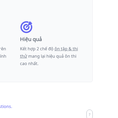
Hiệu quả
trên
Kết hợp 2 chế độ
ôn tập & thi
tính
thử
mang lại hiệu quả ôn thi
cao nhất.
stions.