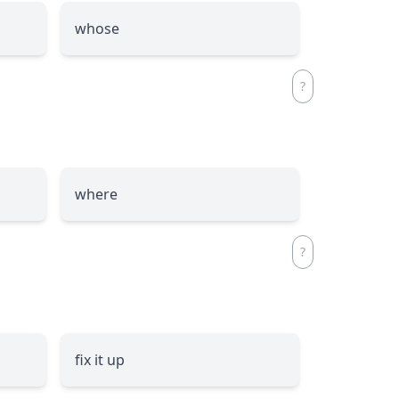
whose
where
fix it up