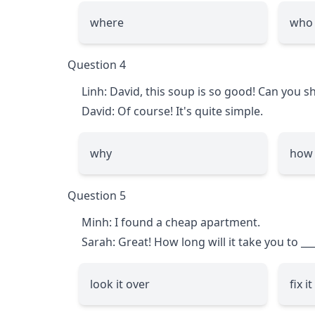
where
who
Question 4
Linh: David, this soup is so good! Can you
David: Of course! It's quite simple.
why
how
Question 5
Minh: I found a cheap apartment.
Sarah: Great! How long will it take you to
__
look it over
fix i