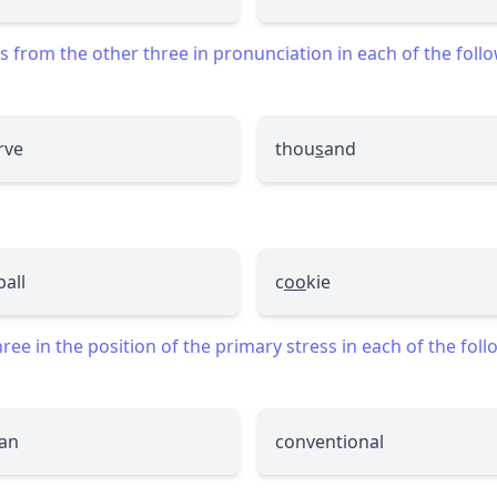
 from the other three in pronunciation in each of the foll
rve
thou
s
and
ball
c
oo
kie
ee in the position of the primary stress in each of the fol
ian
conventional