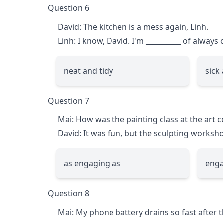
Question 6
David: The kitchen is a mess again, Linh.
Linh: I know, David. I'm
__________
of always 
neat and tidy
sick
Question 7
Mai: How was the painting class at the art c
David: It was fun, but the sculpting works
as engaging as
enga
Question 8
Mai: My phone battery drains so fast after 