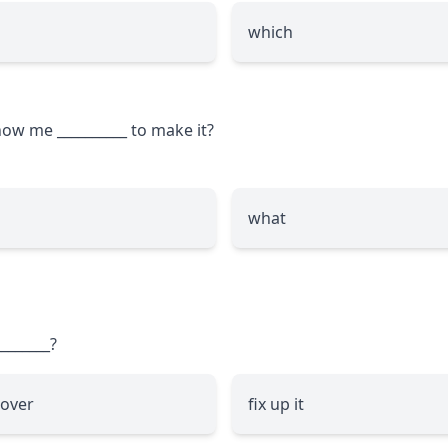
which
 show me
__________
to make it?
what
________
?
t over
fix up it