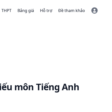
THPT
Bảng giá
Hỗ trợ
Đề tham khảo
iếu
môn Tiếng Anh