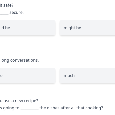
it safe?
_____
secure.
ld be
might be
 long conversations.
le
much
ou use a new recipe?
's going to
__________
the dishes after all that cooking?