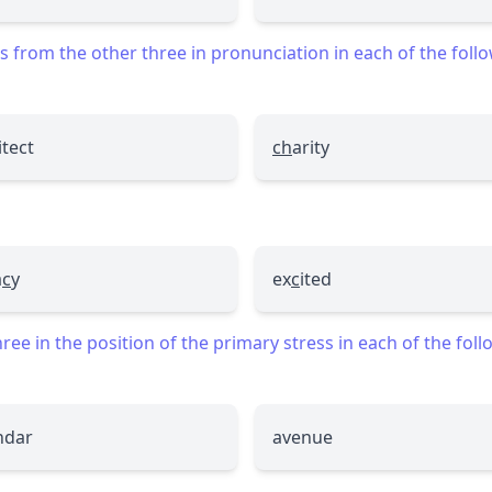
 from the other three in pronunciation in each of the foll
itect
ch
arity
a
c
y
ex
c
ited
ee in the position of the primary stress in each of the fol
ndar
avenue