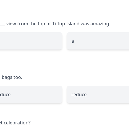
___
view from the top of Ti Top Island was amazing.
a
c bags too.
educe
reduce
t celebration?