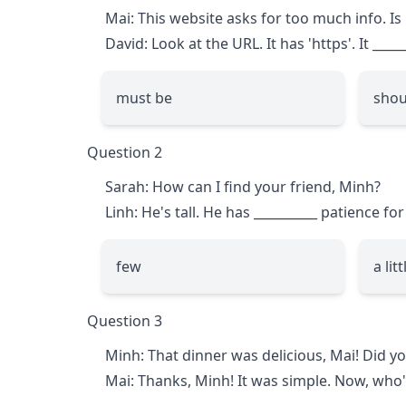
Mai: This website asks for too much info. Is 
David: Look at the URL. It has 'https'. It
_____
must be
shou
Question 2
Sarah: How can I find your friend, Minh?
Linh: He's tall. He has
__________
patience for
few
a litt
Question 3
Minh: That dinner was delicious, Mai! Did y
Mai: Thanks, Minh! It was simple. Now, who