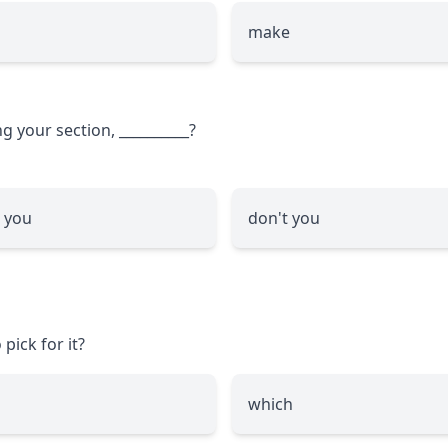
make
ng your section,
__________
?
 you
don't you
 pick for it?
which