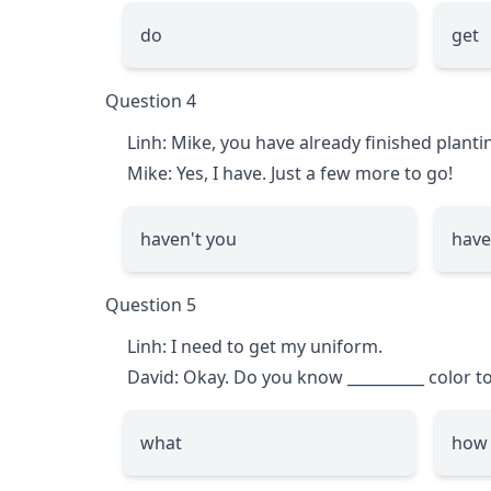
do
get
Question 4
Linh: Mike, you have already finished planti
Mike: Yes, I have. Just a few more to go!
haven't you
have
Question 5
Linh: I need to get my uniform.
David: Okay. Do you know
__________
color to
what
how