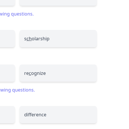
owing questions.
s
ch
olarship
re
c
ognize
lowing questions.
difference