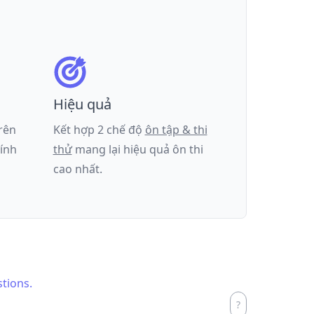
Hiệu quả
trên
Kết hợp 2 chế độ
ôn tập & thi
tính
thử
mang lại hiệu quả ôn thi
cao nhất.
stions.