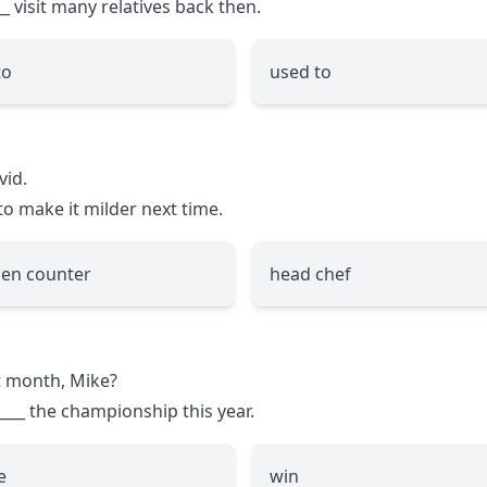
__
visit many relatives back then.
to
used to
vid.
to make it milder next time.
hen counter
head chef
t month, Mike?
____
the championship this year.
e
win