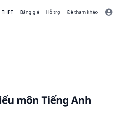
THPT
Bảng giá
Hỗ trợ
Đề tham khảo
iếu
môn Tiếng Anh