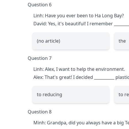
Question 6
Linh: Have you ever been to Ha Long Bay?
David: Yes, it's beautiful! I remember
_______
(no article)
the
Question 7
Linh: Alex, I want to help the environment.
Alex: That's great! I decided
__________
plasti
to reducing
to r
Question 8
Minh: Grandpa, did you always have a big Te