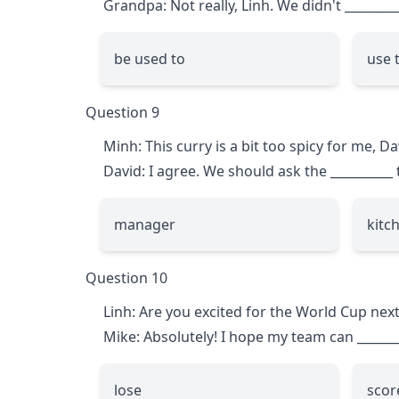
Grandpa: Not really, Linh. We didn't
________
be used to
use 
Question 9
Minh: This curry is a bit too spicy for me, Da
David: I agree. We should ask the
__________
manager
kitc
Question 10
Linh: Are you excited for the World Cup nex
Mike: Absolutely! I hope my team can
______
lose
scor