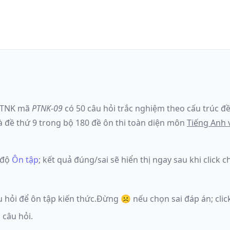
PTNK
mã
PTNK-09
có
50
câu hỏi trắc nghiệm theo cấu trúc đề
à đề
thứ 9
trong bộ 180 đề ôn thi toàn diện môn
Tiếng Anh
 độ
Ôn tập
; kết quả đúng/sai sẽ hiển thị ngay sau khi clic
u hỏi để ôn tập kiến thức.
Đừng ☹️ nếu
chọn sai đáp án
; cl
 câu hỏi.