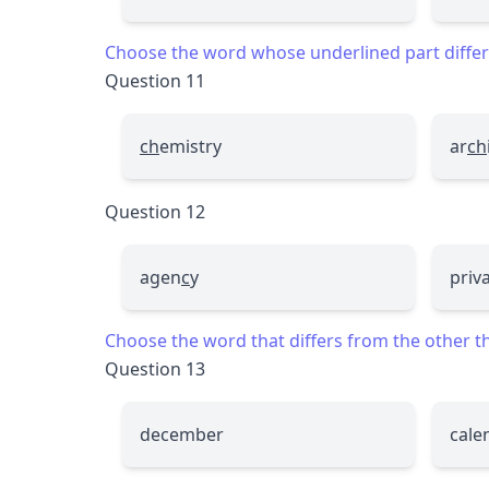
Choose the word whose underlined part differs
Question 11
ch
emistry
ar
ch
Question 12
agen
c
y
priv
Choose the word that differs from the other thr
Question 13
december
cale