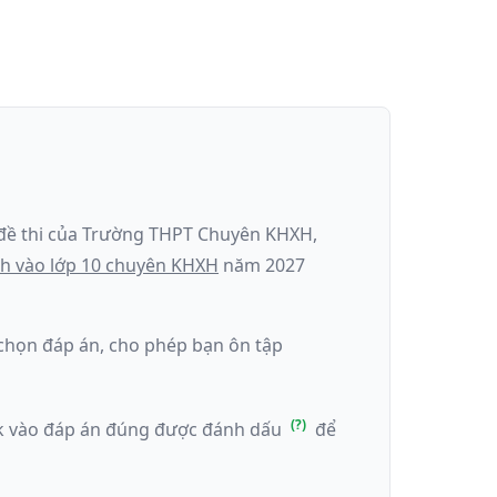
đề thi của
Trường THPT Chuyên KHXH
,
nh
vào lớp 10 chuyên KHXH
năm
2027
k chọn đáp án, cho phép bạn ôn tập
ick vào đáp án đúng được đánh dấu
để