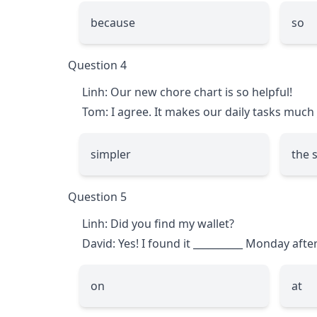
because
so
Question 4
Linh: Our new chore chart is so helpful!
Tom: I agree. It makes our daily tasks much
simpler
the 
Question 5
Linh: Did you find my wallet?
David: Yes! I found it
__________
Monday afte
on
at