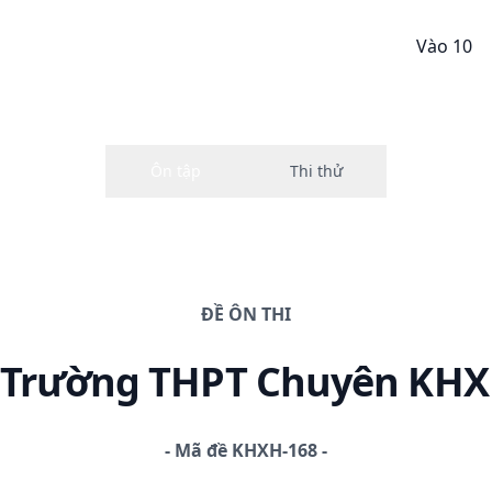
Vào 10
ĐỀ
ÔN THI
0 Trường THPT Chuyên KH
-
Mã đề
KHXH-168