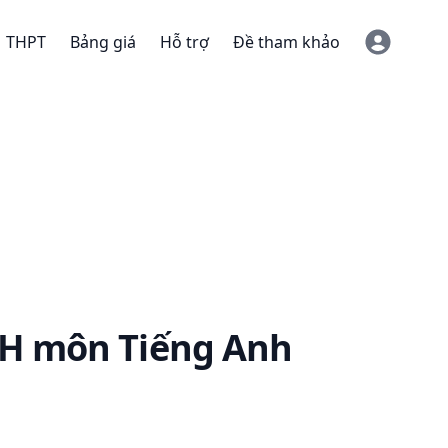
THPT
Bảng giá
Hỗ trợ
Đề tham khảo
XH
môn Tiếng Anh