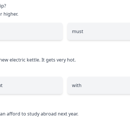
ip?
r higher.
must
new electric kettle. It gets very hot.
t
with
can afford to study abroad next year.