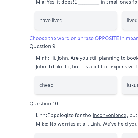
Mia: Yes, it does! I
__________
in small ones fo
have lived
lived
Choose the word or phrase OPPOSITE in meanin
Question 9
Minh: Hi, John. Are you still planning to book
John: I'd like to, but it's a bit too
expensive
f
cheap
luxu
Question 10
Linh: I apologize for the
inconvenience
, bu
Mike: No worries at all, Linh. We've held yo