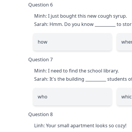
Question 6
Minh: I just bought this new cough syrup.
Sarah: Hmm. Do you know
__________
to stor
how
whe
Question 7
Minh: I need to find the school library.
Sarah: It's the building
__________
students of
who
whic
Question 8
Linh: Your small apartment looks so cozy!