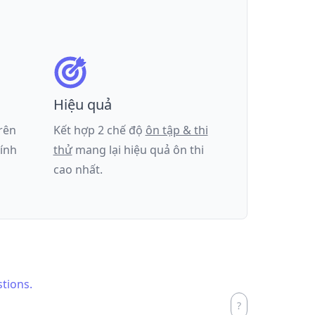
Hiệu quả
trên
Kết hợp 2 chế độ
ôn tập & thi
tính
thử
mang lại hiệu quả ôn thi
cao nhất.
stions.