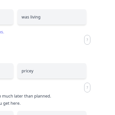
was living
ns.
pricey
in much later than planned.
u get here.