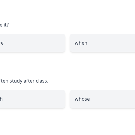
e it?
re
when
ten study after class.
h
whose