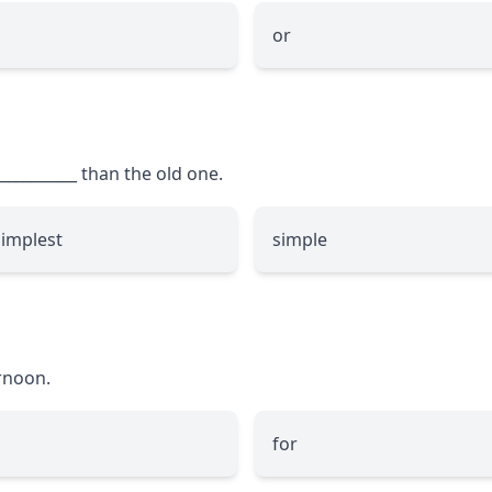
or
__________
than the old one.
simplest
simple
rnoon.
for