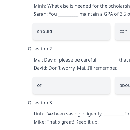
Minh: What else is needed for the scholarsh
Sarah: You
__________
maintain a GPA of 3.5 o
should
can
Question 2
Mai: David, please be careful
__________
that 
David: Don't worry, Mai. I'll remember.
of
abou
Question 3
Linh: I've been saving diligently,
__________
I 
Mike: That's great! Keep it up.