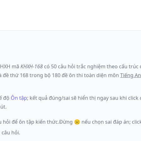
KHXH
mã
KHXH-168
có
50
câu hỏi trắc nghiệm theo cấu trúc 
à đề
thứ 168
trong bộ 180 đề ôn thi toàn diện môn
Tiếng A
ế độ
Ôn tập
; kết quả đúng/sai sẽ hiển thị ngay sau khi clic
út.
u hỏi để ôn tập kiến thức.
Đừng ☹️ nếu
chọn sai đáp án
; cl
 câu hỏi.