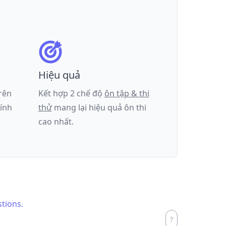
Hiệu quả
trên
Kết hợp 2 chế độ
ôn tập & thi
tính
thử
mang lại hiệu quả ôn thi
cao nhất.
stions.