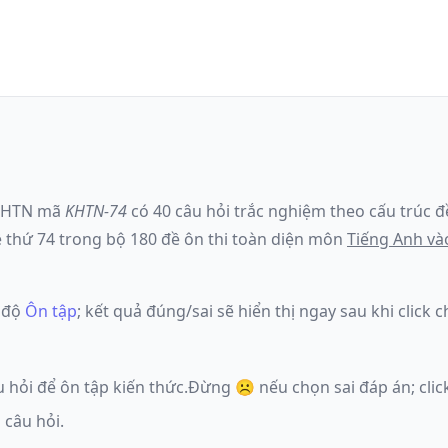
KHTN
mã
KHTN-74
có
40
câu hỏi trắc nghiệm theo cấu trúc đ
ề
thứ 74
trong bộ 180 đề ôn thi toàn diện môn
Tiếng Anh
và
 độ
Ôn tập
; kết quả đúng/sai sẽ hiển thị ngay sau khi clic
u hỏi để ôn tập kiến thức.
Đừng ☹️ nếu
chọn sai đáp án
; cl
 câu hỏi.