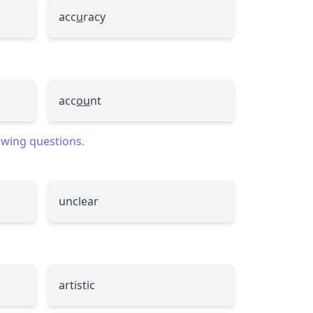
acc
u
racy
acc
ou
nt
lowing questions.
unclear
artistic