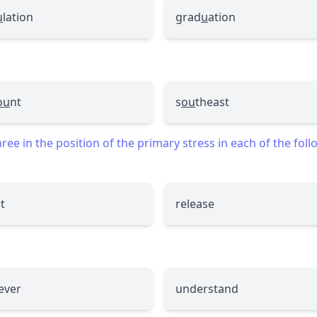
u
lation
grad
u
ation
ou
nt
s
ou
theast
ee in the position of the primary stress in each of the fol
t
release
ever
understand