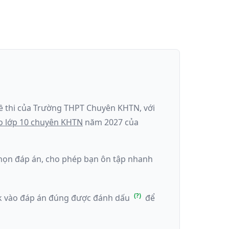
ề thi của
Trường THPT Chuyên KHTN
, với
o lớp 10 chuyên KHTN
năm
2027
của
k chọn đáp án, cho phép bạn ôn tập nhanh
ick vào đáp án đúng được đánh dấu
để