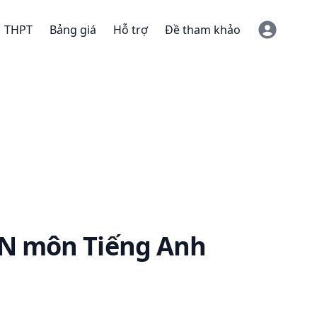
THPT
Bảng giá
Hỗ trợ
Đề tham khảo
TN
môn Tiếng Anh