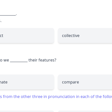
_________
.
.
ct
collective
 do we
__________
their features?
mate
compare
 from the other three in pronunciation in each of the foll