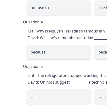
not use to
use 
Question 4
Mai: Why is Nguyễn Trãi still so famous in 
David: Well, he's remembered today
_______
because
beca
Question 5
Linh: The refrigerator stopped working thi
David: Oh no! I suggest
__________
a technicia
call
calli