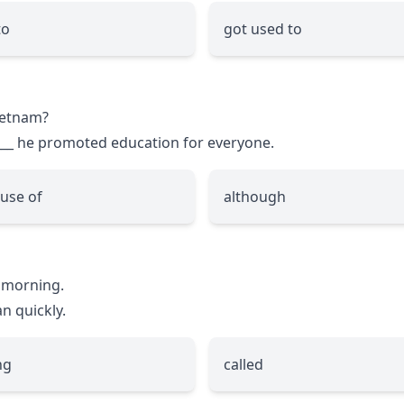
to
got used to
Vietnam?
___
he promoted education for everyone.
use of
although
s morning.
n quickly.
ng
called