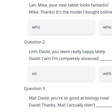
Lan: Mike, your new tablet looks fantastic!
Mike: Thanks! It's the model I bought onlin
who
whic
Question 2
Linh: David, you seem really happy lately.
David: I am! I'm completely obsessed
_______
on
with
Question 3
Mai: David, you're so good at biology now!
David: Thanks, Mai! I actually didn't
_________