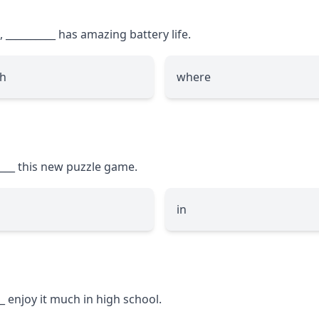
e,
__________
has amazing battery life.
h
where
___
this new puzzle game.
in
_
enjoy it much in high school.