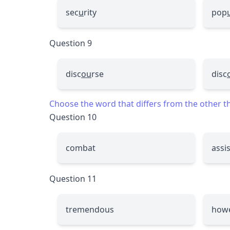
sec
u
rity
pop
Question 9
disc
ou
rse
disc
Choose the word that differs from the other thr
Question 10
combat
assis
Question 11
tremendous
how