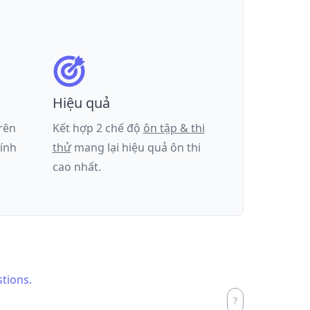
Hiệu quả
trên
Kết hợp 2 chế độ
ôn tập & thi
tính
thử
mang lại hiệu quả ôn thi
cao nhất.
stions.