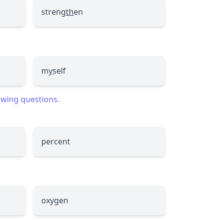
streng
th
en
m
y
self
lowing questions.
percent
oxygen