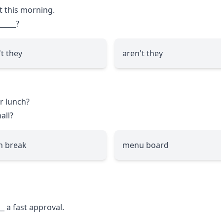
at this morning.
_____
?
't they
aren't they
r lunch?
all?
h break
menu board
__
a fast approval.