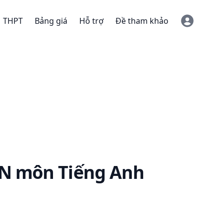
THPT
Bảng giá
Hỗ trợ
Đề tham khảo
TN
môn Tiếng Anh