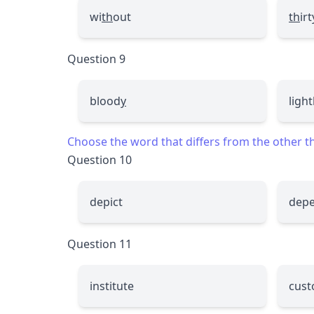
wi
th
out
th
irt
Question 9
blood
y
light
Choose the word that differs from the other thr
Question 10
depict
dep
Question 11
institute
cust