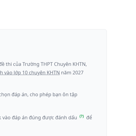
đề thi của
Trường THPT Chuyên KHTN
,
nh
vào lớp 10 chuyên KHTN
năm
2027
k chọn đáp án, cho phép bạn ôn tập
ick vào đáp án đúng được đánh dấu
để