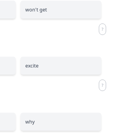
won't get
excite
why