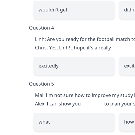
wouldn't get
didn
Question 4
Linh: Are you ready for the football match t
Chris: Yes, Linh! I hope it's a really
__________
excitedly
exci
Question 5
Mai: I'm not sure how to improve my study 
Alex: I can show you
__________
to plan your 
what
how