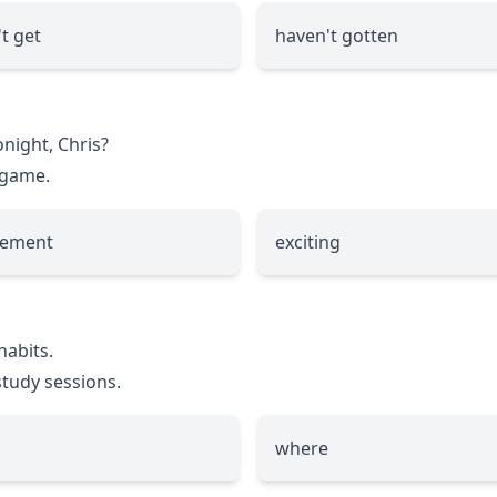
't get
haven't gotten
onight, Chris?
game.
tement
exciting
habits.
study sessions.
where