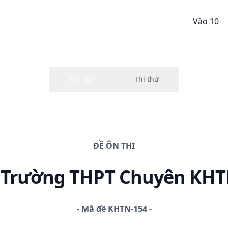
Vào 10
ĐỀ
ÔN THI
0 Trường THPT Chuyên KH
-
Mã đề
KHTN-154