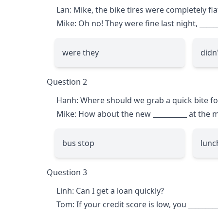
Lan: Mike, the bike tires were completely fl
Mike: Oh no! They were fine last night,
_____
were they
didn
Question 2
Hanh: Where should we grab a quick bite fo
Mike: How about the new
__________
at the m
bus stop
lunc
Question 3
Linh: Can I get a loan quickly?
Tom: If your credit score is low, you
________