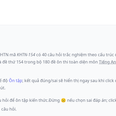
KHTN
mã
KHTN-154
có
40
câu hỏi trắc nghiệm theo cấu trúc 
à đề
thứ 154
trong bộ 180 đề ôn thi toàn diện môn
Tiếng A
ế độ
Ôn tập
; kết quả đúng/sai sẽ hiển thị ngay sau khi clic
út.
u hỏi để ôn tập kiến thức.
Đừng ☹️ nếu
chọn sai đáp án
; cl
 câu hỏi.