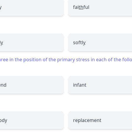
y
fai
th
ful
l
y
softl
y
ee in the position of the primary stress in each of the fol
end
infant
ody
replacement