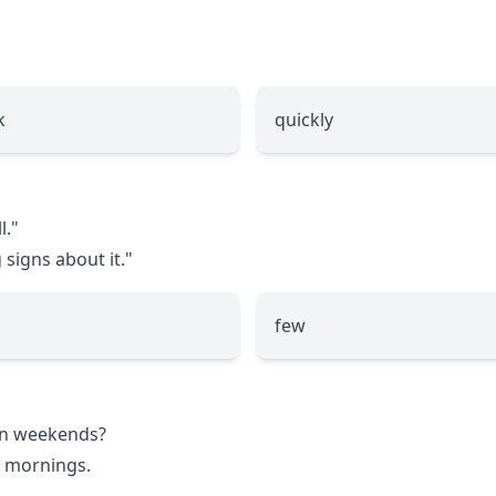
k
quickly
l."
signs about it."
few
 on weekends?
 mornings.