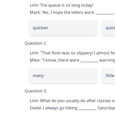
Linh: The queue is so long today!
Mark: Yes, I hope the tellers work
__________
.
quicken
quic
Question 2
Linh: "That floor was so slippery! I almost fel
Mike: "I know, there were
__________
warning 
many
little
Question 3
Linh: What do you usually do after classes
David: I always go hiking
__________
Saturday