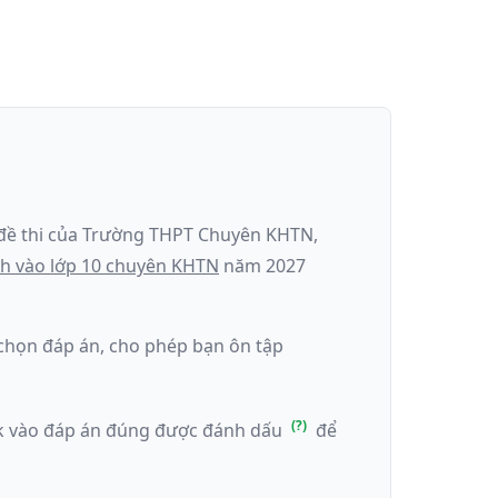
đề thi của
Trường THPT Chuyên KHTN
,
nh
vào lớp 10 chuyên KHTN
năm
2027
k chọn đáp án, cho phép bạn ôn tập
ick vào đáp án đúng được đánh dấu
để