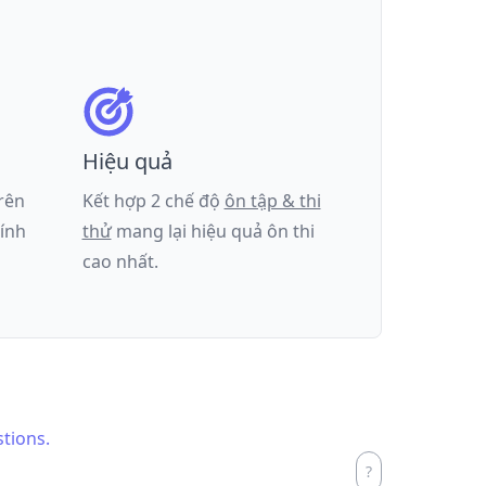
Hiệu quả
trên
Kết hợp 2 chế độ
ôn tập & thi
tính
thử
mang lại hiệu quả ôn thi
cao nhất.
stions.