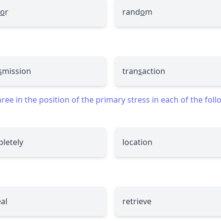
o
r
rand
o
m
s
mission
tran
s
action
ee in the position of the primary stress in each of the fol
letely
location
al
retrieve