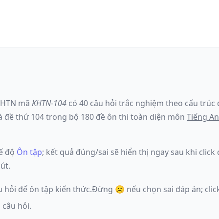
KHTN
mã
KHTN-104
có
40
câu hỏi trắc nghiệm theo cấu trúc 
à đề
thứ 104
trong bộ 180 đề ôn thi toàn diện môn
Tiếng A
ế độ
Ôn tập
; kết quả đúng/sai sẽ hiển thị ngay sau khi clic
út.
u hỏi để ôn tập kiến thức.
Đừng ☹️ nếu
chọn sai đáp án
; cl
 câu hỏi.