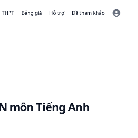
THPT
Bảng giá
Hỗ trợ
Đề tham khảo
TN
môn Tiếng Anh