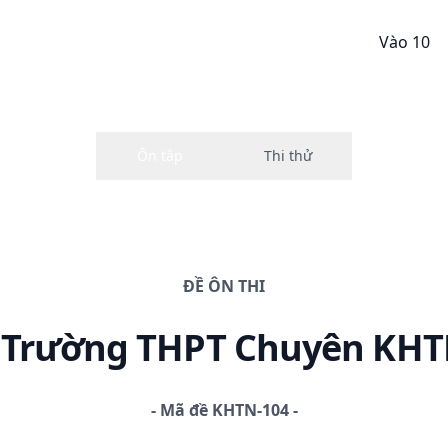
Vào 10
ĐỀ
ÔN THI
0 Trường THPT Chuyên KH
-
Mã đề
KHTN-104