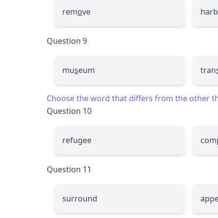
rem
o
ve
harb
Question 9
mu
s
eum
tran
Choose the word that differs from the other thr
Question 10
refugee
comp
Question 11
surround
appe