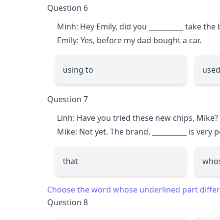
Question 6
Minh: Hey Emily, did you
__________
take the 
Emily: Yes, before my dad bought a car.
using to
used
Question 7
Linh: Have you tried these new chips, Mike?
Mike: Not yet. The brand,
__________
is very p
that
who
Choose the word whose underlined part differs
Question 8