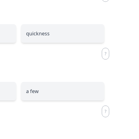
quickness
a few