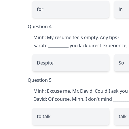
for
in
Question 4
Minh: My resume feels empty. Any tips?
Sarah:
__________
you lack direct experience, 
Despite
So
Question 5
Minh: Excuse me, Mr. David. Could I ask yo
David: Of course, Minh. I don't mind
_______
to talk
talk