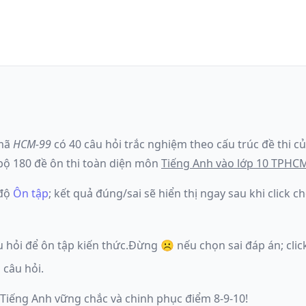
mã
HCM-99
có
40
câu hỏi trắc nghiệm theo cấu trúc đề thi c
ộ 180 đề ôn thi toàn diện môn
Tiếng Anh
vào lớp 10 TPHC
 độ
Ôn tập
; kết quả đúng/sai sẽ hiển thị ngay sau khi click
u hỏi để ôn tập kiến thức.
Đừng ☹️ nếu
chọn sai đáp án
; cl
 câu hỏi.
 Tiếng Anh vững chắc và chinh phục điểm 8-9-10!