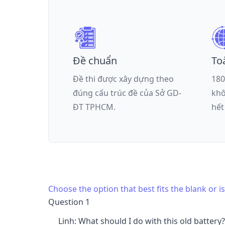
Đề chuẩn
To
Đề thi được xây dựng theo
180
đúng cấu trúc đề của
Sở GD-
khô
ĐT TPHCM
.
hết
Choose the option that best fits the blank or 
Question 1
Linh: What should I do with this old battery?