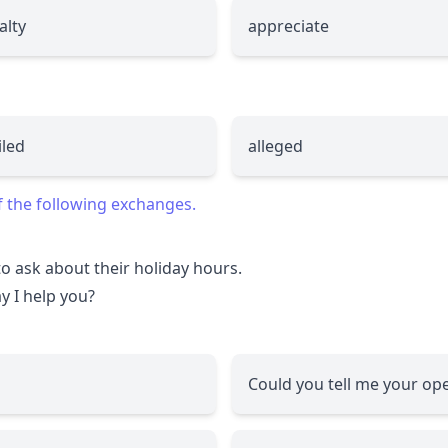
alty
appreciate
iled
alleged
f the following exchanges.
to ask about their holiday hours.
y I help you?
Could you tell me your op