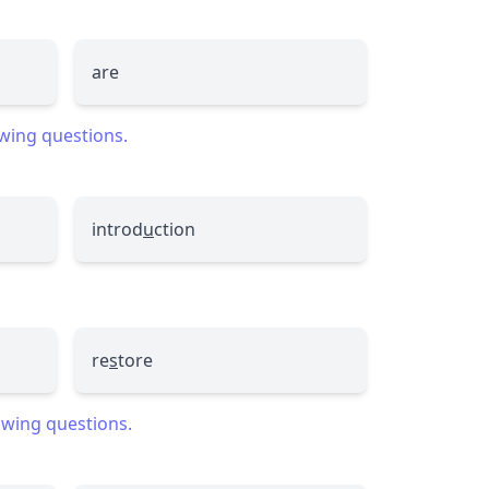
are
owing questions.
introd
u
ction
re
s
tore
lowing questions.