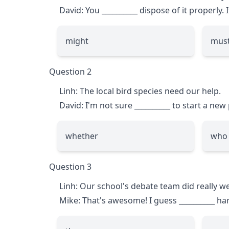
David: You
__________
dispose of it properly. I
might
mus
Question 2
Linh: The local bird species need our help.
David: I'm not sure
__________
to start a new 
whether
who
Question 3
Linh: Our school's debate team did really we
Mike: That's awesome! I guess
__________
har