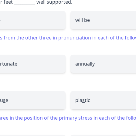
ur feet
__________
well supported.
e
will be
 from the other three in pronunciation in each of the foll
rtunate
ann
u
ally
au
s
e
pla
s
tic
ee in the position of the primary stress in each of the fol