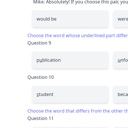
Mike: Absolutely! If you choose this pair, yo
would be
wer
Choose the word whose underlined part differs
Question 9
p
u
blication
u
nfo
Question 10
s
tudent
bec
Choose the word that differs from the other thr
Question 11