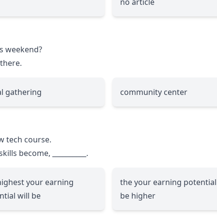
no article
is weekend?
 there.
al gathering
community center
ew tech course.
skills become,
__________
.
highest your earning
the your earning potential 
tial will be
be higher