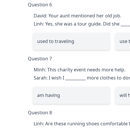
Question 6
David: Your aunt mentioned her old job.
Linh: Yes, she was a tour guide. Did she
____
used to traveling
use 
Question 7
Minh: This charity event needs more help.
Sarah: I wish I
__________
more clothes to do
am having
will
Question 8
Linh: Are these running shoes comfortable 