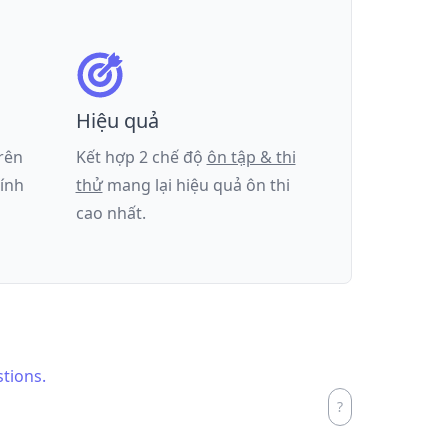
Hiệu quả
trên
Kết hợp 2 chế độ
ôn tập & thi
tính
thử
mang lại hiệu quả ôn thi
cao nhất.
stions.