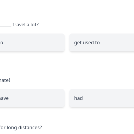
______
travel a lot?
to
get used to
nate!
 have
had
for long distances?