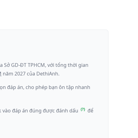
ủa
Sở GD-ĐT TPHCM
, với tổng thời gian
M
năm
2027
của DethiAnh.
 chọn đáp án, cho phép bạn ôn tập nhanh
ick vào đáp án đúng được đánh dấu
để