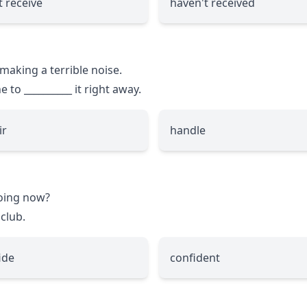
t receive
haven't received
making a terrible noise.
ne to
__________
it right away.
ir
handle
going now?
 club.
ide
confident