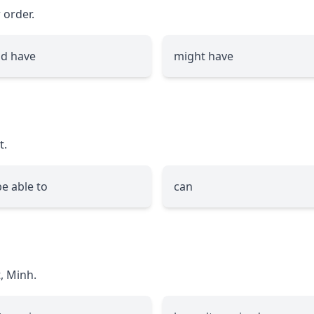
 order.
d have
might have
t.
be able to
can
, Minh.