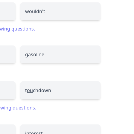
wouldn't
owing questions.
g
asoline
t
ou
chdown
lowing questions.
interest