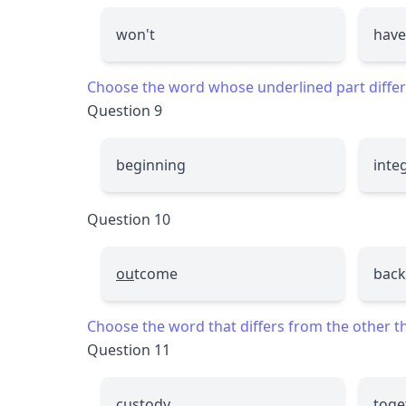
won't
have
Choose the word whose underlined part differs
Question 9
be
g
inning
inte
Question 10
ou
tcome
back
Choose the word that differs from the other thr
Question 11
custody
toge