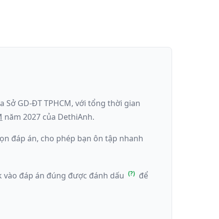
ủa
Sở GD-ĐT TPHCM
, với tổng thời gian
M
năm
2027
của DethiAnh.
 chọn đáp án, cho phép bạn ôn tập nhanh
ick vào đáp án đúng được đánh dấu
để