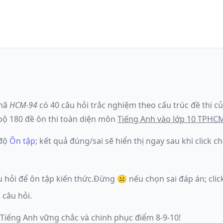
mã
HCM-94
có
40
câu hỏi trắc nghiệm theo cấu trúc đề thi c
ộ 180 đề ôn thi toàn diện môn
Tiếng Anh
vào lớp 10 TPHC
 độ
Ôn tập
; kết quả đúng/sai sẽ hiển thị ngay sau khi click
u hỏi để ôn tập kiến thức.
Đừng ☹️ nếu
chọn sai đáp án
; cl
 câu hỏi.
 Tiếng Anh vững chắc và chinh phục điểm 8-9-10!