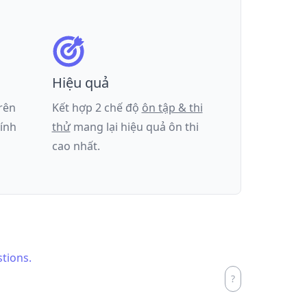
Hiệu quả
trên
Kết hợp 2 chế độ
ôn tập & thi
tính
thử
mang lại hiệu quả ôn thi
cao nhất.
stions.