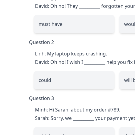
David: Oh no! They
__________
forgotten your
must have
woul
Question 2
Linh: My laptop keeps crashing.
David: Oh no! I wish I
__________
help you fix i
could
will 
Question 3
Minh: Hi Sarah, about my order #789.
Sarah: Sorry, we
__________
your payment yet