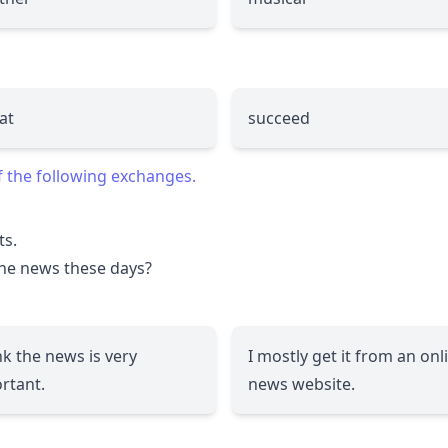
at
succeed
f the following exchanges.
ts.
the news these days?
ink the news is very
I mostly get it from an onl
rtant.
news website.