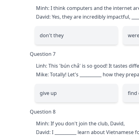
Minh: I think computers and the internet ar
David: Yes, they are incredibly impactful,
___
don't they
were
Question 7
Linh: This 'bún chả' is so good! It tastes dif
Mike: Totally! Let's
__________
how they prepare
give up
find
Question 8
Minh: If you don't join the club, David,
David: I
__________
learn about Vietnamese fo