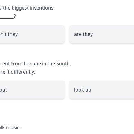
e the biggest inventions.
_______
?
n't they
are they
ferent from the one in the South.
 it differently.
 out
look up
lk music.