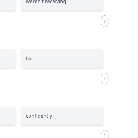
weren't receiving
fix
confidently