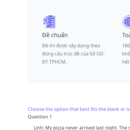
Đề chuẩn
To
Đề thi được xây dựng theo
180
đúng cấu trúc đề của
Sở GD-
khô
ĐT TPHCM
.
hết
Choose the option that best fits the blank or 
Question 1
Linh: My pizza never arrived last night. The 