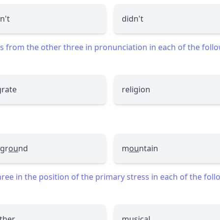
n't
didn't
 from the other three in pronunciation in each of the foll
g
rate
reli
g
ion
gr
ou
nd
m
ou
ntain
ee in the position of the primary stress in each of the fol
ther
musical