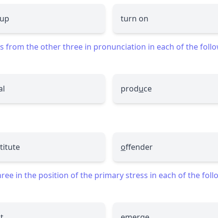
 up
turn on
 from the other three in pronunciation in each of the foll
al
prod
u
ce
titute
o
ffender
ee in the position of the primary stress in each of the fol
t
emerge