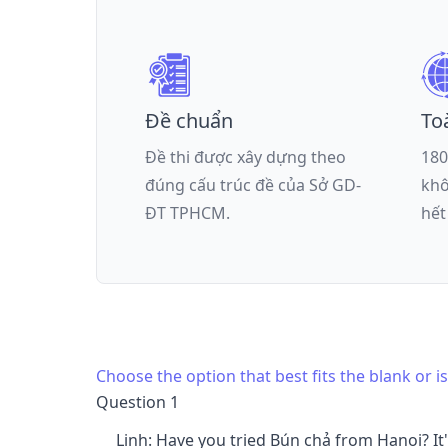
Đề chuẩn
To
Đề thi được xây dựng theo
180
đúng cấu trúc đề của
Sở GD-
khô
ĐT TPHCM
.
hết
Choose the option that best fits the blank or 
Question 1
Linh: Have you tried Bún chả from Hanoi? It