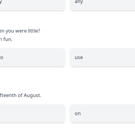
y
any
n you were little?
h fun.
to
use
ifteenth of August.
on