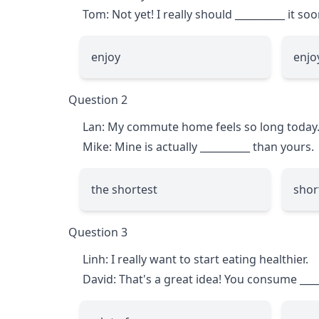
Tom: Not yet! I really should
__________
it soo
enjoy
enjo
Question 2
Lan: My commute home feels so long today
Mike: Mine is actually
__________
than yours.
the shortest
shor
Question 3
Linh: I really want to start eating healthier.
David: That's a great idea! You consume
___