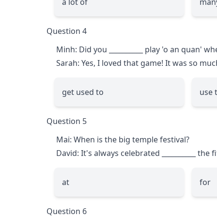
a lot of
man
Question 4
Minh: Did you
__________
play 'o an quan' whe
Sarah: Yes, I loved that game! It was so muc
get used to
use 
Question 5
Mai: When is the big temple festival?
David: It's always celebrated
__________
the f
at
for
Question 6