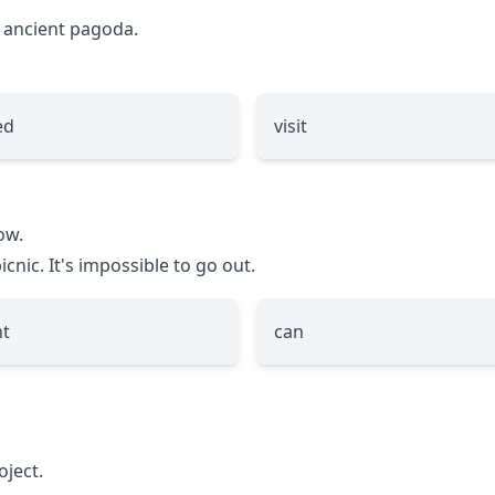
 ancient pagoda.
ed
visit
ow.
nic. It's impossible to go out.
t
can
oject.