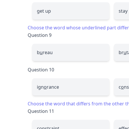
get up
stay
Choose the word whose underlined part differs
Question 9
b
u
reau
br
u
t
Question 10
ign
o
rance
c
o
ns
Choose the word that differs from the other thr
Question 11
constraint
effec