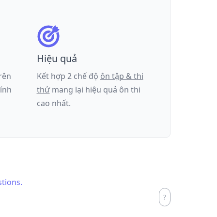
Hiệu quả
trên
Kết hợp 2 chế độ
ôn tập & thi
tính
thử
mang lại hiệu quả ôn thi
cao nhất.
stions.