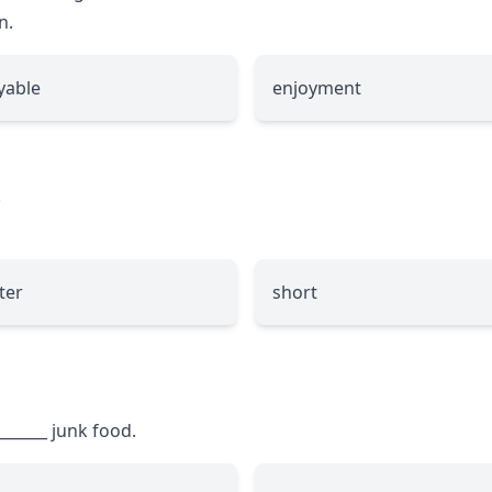
n.
yable
enjoyment
.
ter
short
_______
junk food.