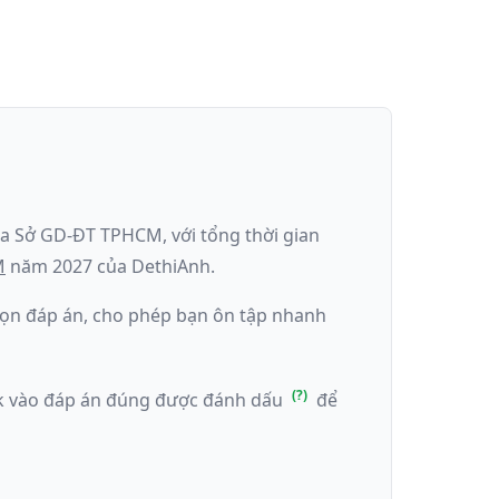
ủa
Sở GD-ĐT TPHCM
, với tổng thời gian
M
năm
2027
của DethiAnh.
 chọn đáp án, cho phép bạn ôn tập nhanh
ick vào đáp án đúng được đánh dấu
để