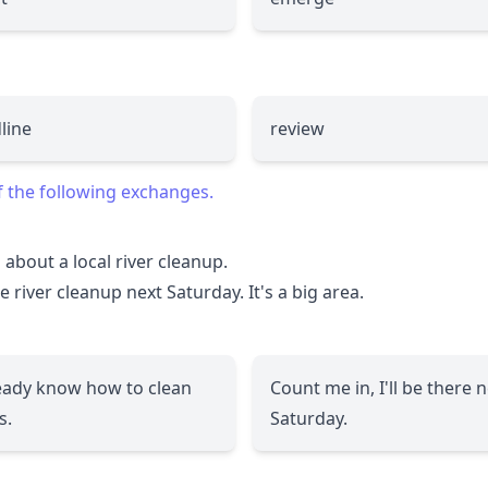
line
review
f the following exchanges.
about a local river cleanup.
 river cleanup next Saturday. It's a big area.
ready know how to clean
Count me in, I'll be there 
s.
Saturday.