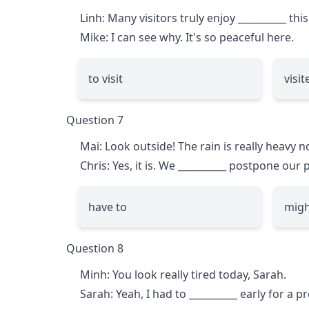
Linh: Many visitors truly enjoy
__________
this
Mike: I can see why. It's so peaceful here.
to visit
visit
Question 7
Mai: Look outside! The rain is really heavy n
Chris: Yes, it is. We
__________
postpone our pic
have to
migh
Question 8
Minh: You look really tired today, Sarah.
Sarah: Yeah, I had to
__________
early for a pr