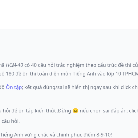
mã
HCM-40
có
40
câu hỏi trắc nghiệm theo cấu trúc đề thi c
ộ 180 đề ôn thi toàn diện môn
Tiếng Anh
vào lớp 10 TPHC
 độ
Ôn tập
; kết quả đúng/sai sẽ hiển thị ngay sau khi click
u hỏi để ôn tập kiến thức.
Đừng ☹️ nếu
chọn sai đáp án
; cl
 câu hỏi.
 Tiếng Anh vững chắc và chinh phục điểm 8-9-10!