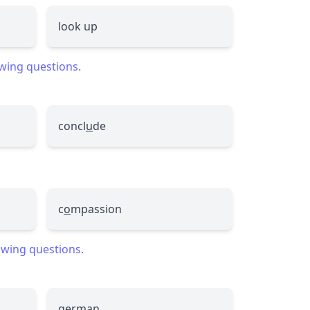
look up
owing questions.
concl
u
de
c
o
mpassion
lowing questions.
german