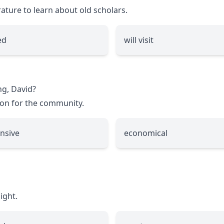
ature to learn about old scholars.
ed
will visit
ng, David?
ion for the community.
nsive
economical
ight.