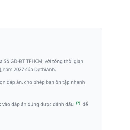
ủa
Sở GD-ĐT TPHCM
, với tổng thời gian
M
năm
2027
của DethiAnh.
 chọn đáp án, cho phép bạn ôn tập nhanh
ick vào đáp án đúng được đánh dấu
để