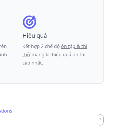
Hiệu quả
trên
Kết hợp 2 chế độ
ôn tập & thi
tính
thử
mang lại hiệu quả ôn thi
cao nhất.
stions.