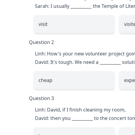
Sarah: I usually
__________
the Temple of Liter
visit
visit
Question 2
Linh: How's your new volunteer project goi
David: It's tough. We need a
__________
solut
cheap
expe
Question 3
Linh: David, if I finish cleaning my room,
David: then you
__________
to the concert ton