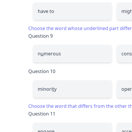
have to
migh
Choose the word whose underlined part differs
Question 9
n
u
merous
cons
Question 10
minori
t
y
oper
Choose the word that differs from the other thr
Question 11
engage
acce