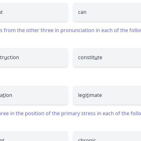
t
can
 from the other three in pronunciation in each of the foll
tr
u
ction
constit
u
te
a
t
ion
legi
t
imate
ee in the position of the primary stress in each of the fol
pt
chronic