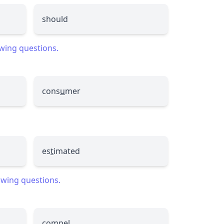
should
owing questions.
cons
u
mer
es
t
imated
lowing questions.
compel