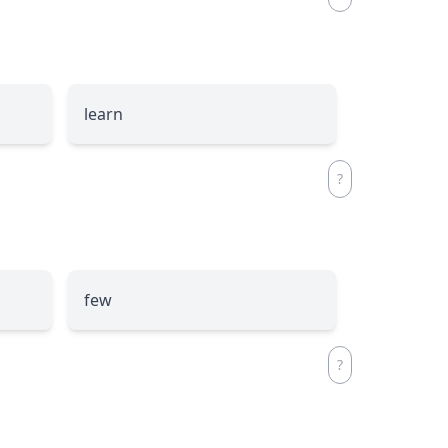
learn
few