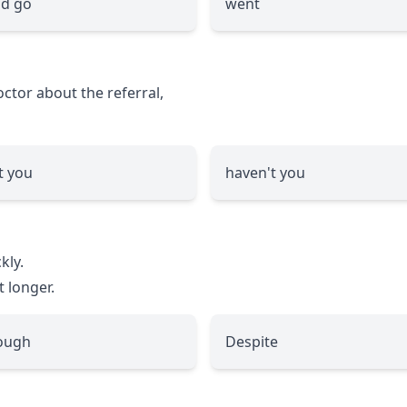
d go
went
octor about the referral,
t you
haven't you
kly.
t longer.
ough
Despite