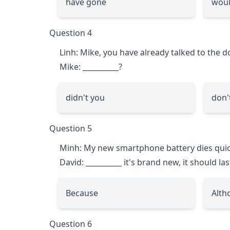
have gone
woul
Question 4
Linh: Mike, you have already talked to the d
Mike:
__________
?
didn't you
don'
Question 5
Minh: My new smartphone battery dies quic
David:
__________
it's brand new, it should las
Because
Alth
Question 6