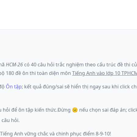
mã
HCM-26
có
40
câu hỏi trắc nghiệm theo cấu trúc đề thi c
ộ 180 đề ôn thi toàn diện môn
Tiếng Anh
vào lớp 10 TPHC
 độ
Ôn tập
; kết quả đúng/sai sẽ hiển thị ngay sau khi click
u hỏi để ôn tập kiến thức.
Đừng ☹️ nếu
chọn sai đáp án
; cl
 câu hỏi.
 Tiếng Anh vững chắc và chinh phục điểm 8-9-10!