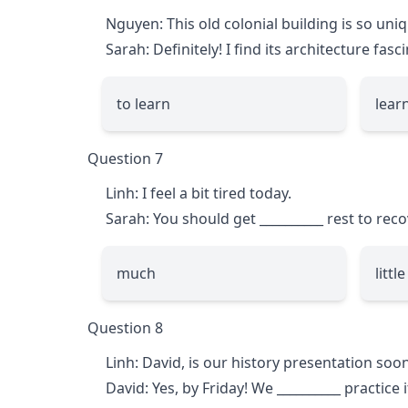
Nguyen: This old colonial building is so uni
Sarah: Definitely! I find its architecture fasc
to learn
lear
Question 7
Linh: I feel a bit tired today.
Sarah: You should get
__________
rest to recov
much
little
Question 8
Linh: David, is our history presentation soo
David: Yes, by Friday! We
__________
practice it