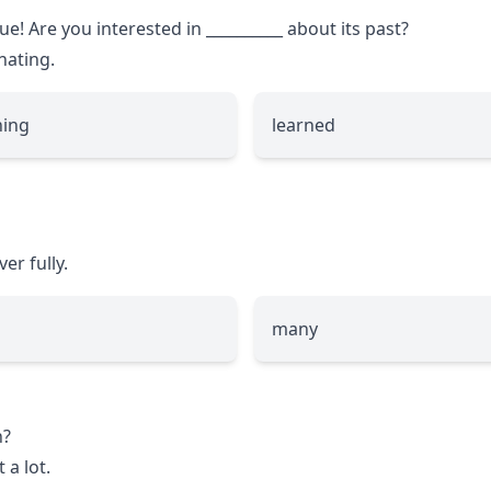
que! Are you interested in
__________
about its past?
inating.
ning
learned
er fully.
many
n?
 a lot.