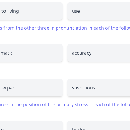
 to living
use
 from the other three in pronunciation in each of the foll
omati
c
accura
c
y
terpart
suspici
ou
s
ee in the position of the primary stress in each of the fol
ce
hockey