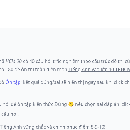
mã
HCM-20
có
40
câu hỏi trắc nghiệm theo cấu trúc đề thi c
ộ 180 đề ôn thi toàn diện môn
Tiếng Anh
vào lớp 10 TPHC
 độ
Ôn tập
; kết quả đúng/sai sẽ hiển thị ngay sau khi click
u hỏi để ôn tập kiến thức.
Đừng ☹️ nếu
chọn sai đáp án
; cl
 câu hỏi.
 Tiếng Anh vững chắc và chinh phục điểm 8-9-10!