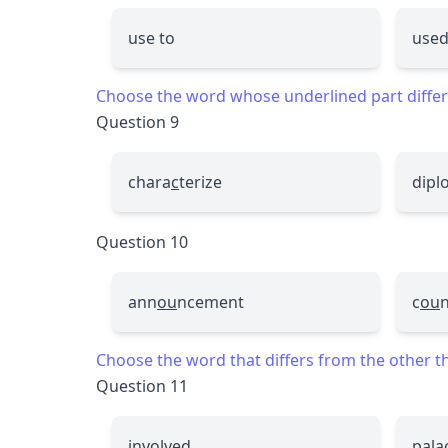
use to
used
Choose the word whose underlined part differs
Question 9
chara
c
terize
dipl
Question 10
ann
ou
ncement
c
ou
n
Choose the word that differs from the other thr
Question 11
involved
pala