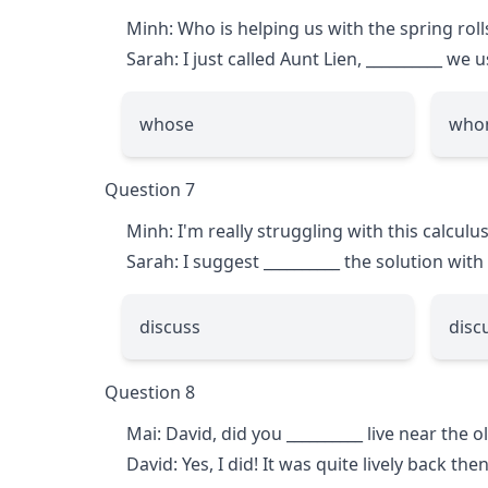
Minh: Who is helping us with the spring rolls
Sarah: I just called Aunt Lien,
__________
we us
whose
who
Question 7
Minh: I'm really struggling with this calcul
Sarah: I suggest
__________
the solution with 
discuss
disc
Question 8
Mai: David, did you
__________
live near the o
David: Yes, I did! It was quite lively back then