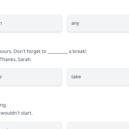
h
any
hours. Don't forget to
__________
a break!
. Thanks, Sarah.
e
take
ng.
wouldn't start.