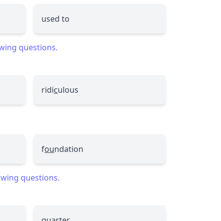
used to
owing questions.
ridi
c
ulous
f
ou
ndation
lowing questions.
quarter