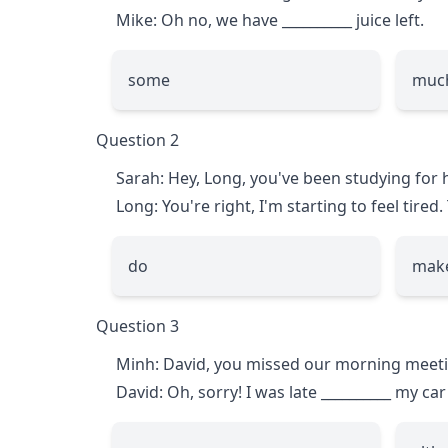
Mike: Oh no, we have
__________
juice left.
some
muc
Question 2
Sarah: Hey, Long, you've been studying for 
Long: You're right, I'm starting to feel tired
do
mak
Question 3
Minh: David, you missed our morning meeti
David: Oh, sorry! I was late
__________
my car 