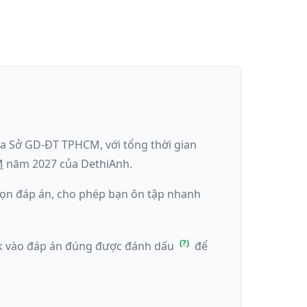
ủa
Sở GD-ĐT TPHCM
, với tổng thời gian
M
năm
2027
của DethiAnh.
 chọn đáp án, cho phép bạn ôn tập nhanh
ick vào đáp án đúng được đánh dấu
để