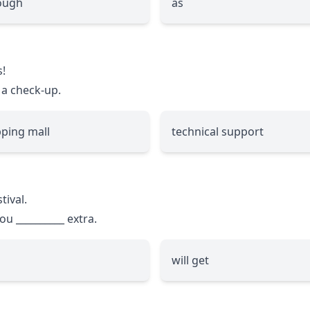
ough
as
s!
 a check-up.
ping mall
technical support
tival.
you
__________
extra.
will get