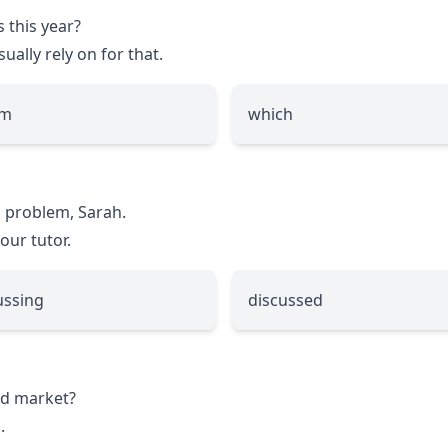
 this year?
ually rely on for that.
m
which
us problem, Sarah.
our tutor.
ussing
discussed
ld market?
.