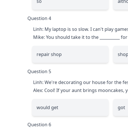
so
alth
Question 4
Linh: My laptop is so slow. I can't play game
Mike: You should take it to the
__________
for
repair shop
shop
Question 5
Linh: We're decorating our house for the fes
Alex: Cool! If your aunt brings mooncakes, 
would get
got
Question 6