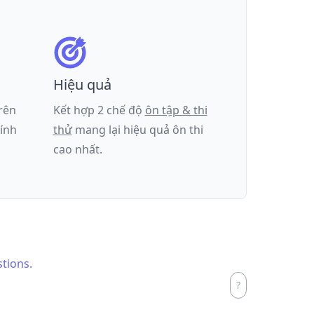
Hiệu quả
trên
Kết hợp 2 chế độ
ôn tập & thi
tính
thử
mang lại hiệu quả ôn thi
cao nhất.
stions.