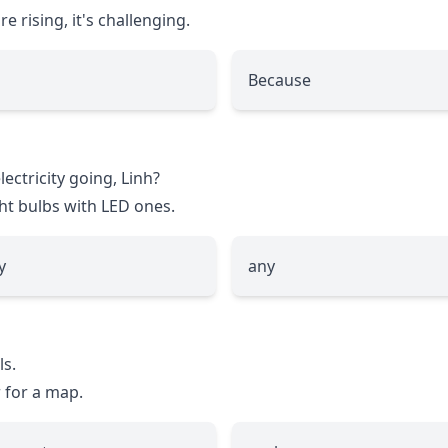
re rising, it's challenging.
Because
ectricity going, Linh?
ght bulbs with LED ones.
y
any
ls.
r for a map.