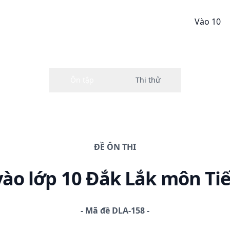
Vào 10
ĐỀ
ÔN THI
vào lớp 10 Đắk Lắk
môn Ti
-
Mã đề
DLA-158