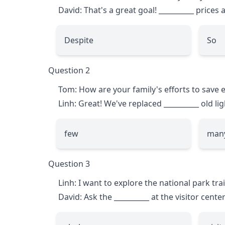
David: That's a great goal!
__________
prices a
Despite
So
Question 2
Tom: How are your family's efforts to save el
Linh: Great! We've replaced
__________
old li
few
man
Question 3
Linh: I want to explore the national park trai
David: Ask the
__________
at the visitor cente