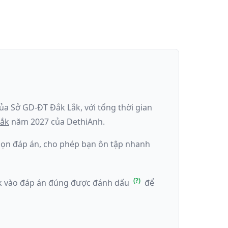
của
Sở GD-ĐT Đắk Lắk
, với tổng thời gian
Lắk
năm
2027
của DethiAnh.
 chọn đáp án, cho phép bạn ôn tập nhanh
ick vào đáp án đúng được đánh dấu
để