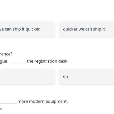
we can ship it quicker
quicker we can ship it
erence?
eague
__________
the registration desk.
on
__________
more modern equipment.
.