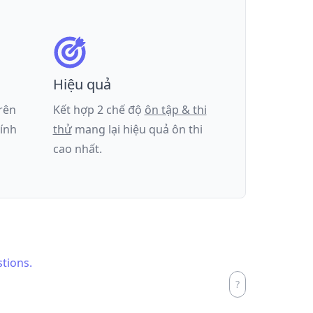
Hiệu quả
trên
Kết hợp 2 chế độ
ôn tập & thi
tính
thử
mang lại hiệu quả ôn thi
cao nhất.
stions.