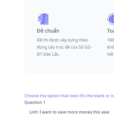
Đề chuẩn
To
Đề thi được xây dựng theo
180
đúng cấu trúc đề của
Sở GD-
khô
ĐT Đắk Lắk
.
hết
Choose the option that best fits the blank or 
Question 1
Linh: I want to save more money this year.