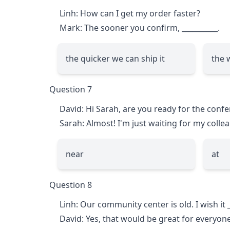
Linh: How can I get my order faster?
Mark: The sooner you confirm,
__________
.
the quicker we can ship it
the 
Question 7
David: Hi Sarah, are you ready for the conf
Sarah: Almost! I'm just waiting for my coll
near
at
Question 8
Linh: Our community center is old. I wish it
David: Yes, that would be great for everyone