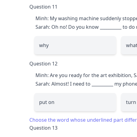
Question 11
Minh: My washing machine suddenly stopp
Sarah: Oh no! Do you know
__________
to do 
why
wha
Question 12
Minh: Are you ready for the art exhibition, 
Sarah: Almost! I need to
__________
my phone 
put on
turn
Choose the word whose underlined part differs
Question 13