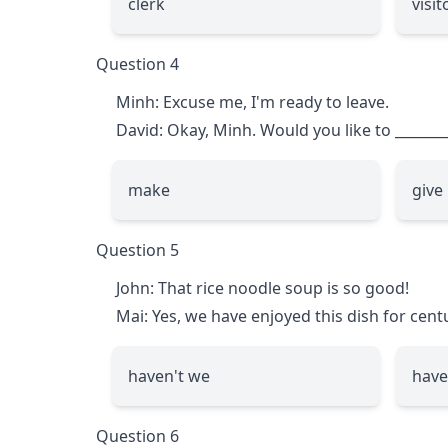
clerk
visit
Question 4
Minh: Excuse me, I'm ready to leave.
David: Okay, Minh. Would you like to
_______
make
give
Question 5
John: That rice noodle soup is so good!
Mai: Yes, we have enjoyed this dish for cent
haven't we
have
Question 6