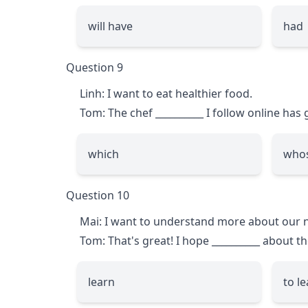
will have
had
Question 9
Linh: I want to eat healthier food.
Tom: The chef
__________
I follow online has 
which
who
Question 10
Mai: I want to understand more about our n
Tom: That's great! I hope
__________
about th
learn
to l