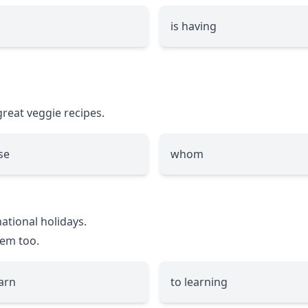
is having
great veggie recipes.
se
whom
ational holidays.
em too.
earn
to learning