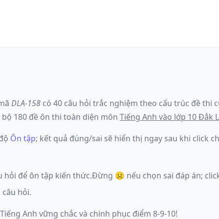
mã
DLA-158
có
40
câu hỏi trắc nghiệm theo cấu trúc đề thi 
 bộ 180 đề ôn thi toàn diện môn
Tiếng Anh
vào lớp 10 Đắk 
 độ
Ôn tập
; kết quả đúng/sai sẽ hiển thị ngay sau khi click
u hỏi để ôn tập kiến thức.
Đừng ☹️ nếu
chọn sai đáp án
; cl
 câu hỏi.
 Tiếng Anh vững chắc và chinh phục điểm 8-9-10!