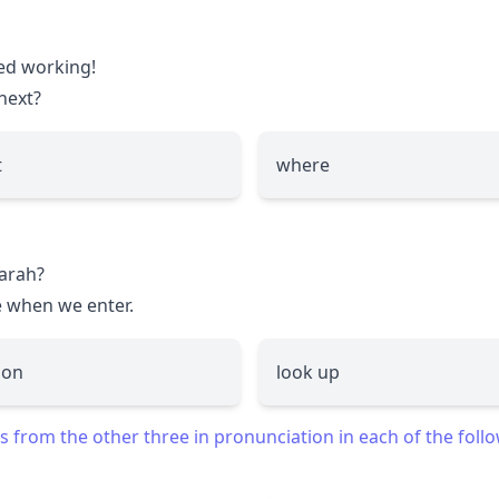
ed working!
next?
t
where
Sarah?
when we enter.
 on
look up
 from the other three in pronunciation in each of the foll