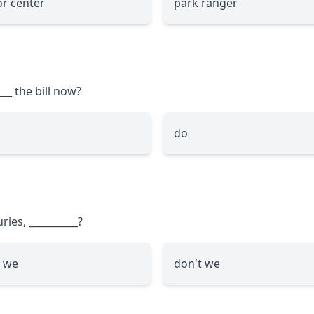
or center
park ranger
___
the bill now?
do
uries,
__________
?
 we
don't we