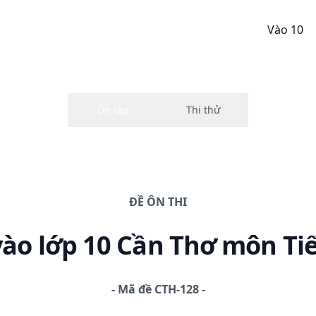
Vào 10
ĐỀ
ÔN THI
vào lớp 10 Cần Thơ
môn Ti
-
Mã đề
CTH-128