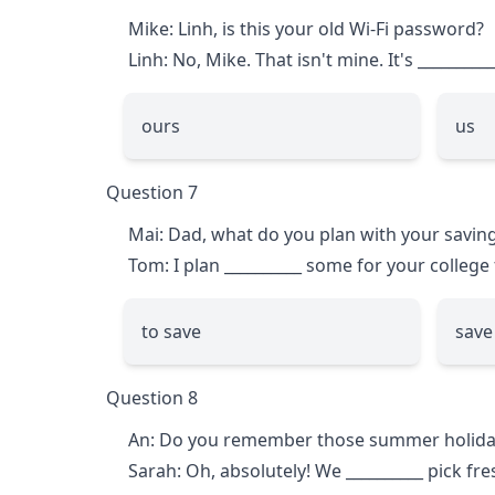
Mike: Linh, is this your old Wi-Fi password?
Linh: No, Mike. That isn't mine. It's
__________
ours
us
Question 7
Mai: Dad, what do you plan with your savin
Tom: I plan
__________
some for your college 
to save
save
Question 8
An: Do you remember those summer holiday
Sarah: Oh, absolutely! We
__________
pick fre