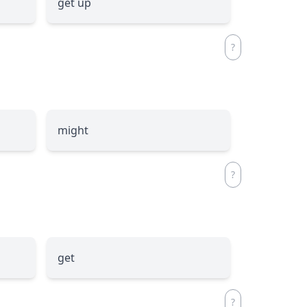
get up
might
get