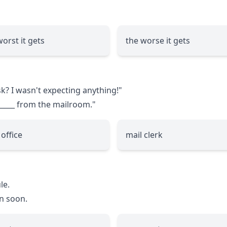
worst it gets
the worse it gets
k? I wasn't expecting anything!"
_____
from the mailroom."
 office
mail clerk
le.
n soon.