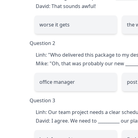
David: That sounds awful!
worse it gets
the 
Question 2
Linh: "Who delivered this package to my des
Mike: "Oh, that was probably our new
_____
office manager
post
Question 3
Linh: Our team project needs a clear schedu
David: I agree. We need to
__________
our pla