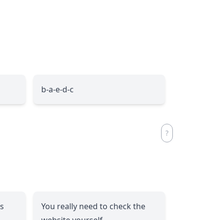
b-a-e-d-c
ts
You really need to check the
website yourself.