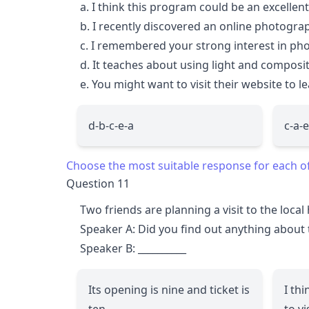
a. I think this program could be an excellen
b. I recently discovered an online photogra
c. I remembered your strong interest in p
d. It teaches about using light and composit
e. You might want to visit their website to l
d-b-c-e-a
c-a-
Choose the most suitable response for each o
Question 11
Two friends are planning a visit to the loca
Speaker A: Did you find out anything about
Speaker B:
__________
Its opening is nine and ticket is
I thi
ten.
to vis