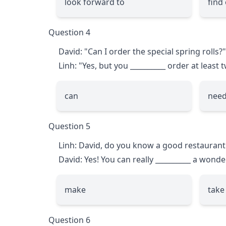
look forward to
find
Question 4
David: "Can I order the special spring rolls?"
Linh: "Yes, but you
__________
order at least 
can
need
Question 5
Linh: David, do you know a good restaurant
David: Yes! You can really
__________
a wonder
make
take
Question 6