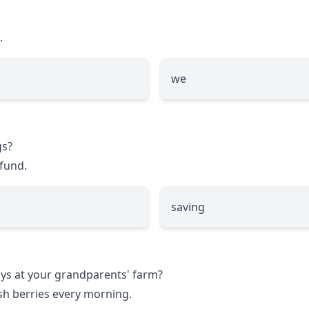
.
we
gs?
fund.
saving
s at your grandparents' farm?
sh berries every morning.