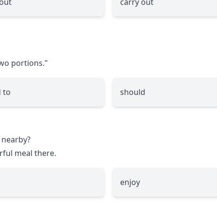
 out
carry out
two portions."
 to
should
 nearby?
ful meal there.
enjoy