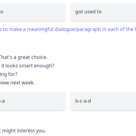
to
got used to
 to make a meaningful dialogue/paragraph in each of the f
. That's a great choice.
k it looks smart enough?
ing for?
rview next week.
b-a
b-c-a-d
t might interest you.