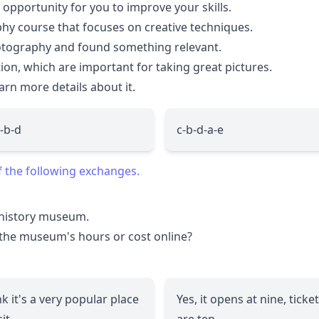
t opportunity for you to improve your skills.
phy course that focuses on creative techniques.
hotography and found something relevant.
ion, which are important for taking great pictures.
earn more details about it.
e-b-d
c-b-d-a-e
f the following exchanges.
l history museum.
 the museum's hours or cost online?
nk it's a very popular place
Yes, it opens at nine, ticke
it.
are ten.