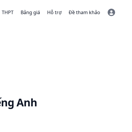
THPT
Bảng giá
Hỗ trợ
Đề tham khảo
ếng Anh