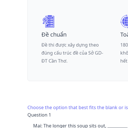
Đề chuẩn
To
Đề thi được xây dựng theo
180
đúng cấu trúc đề của
Sở GD-
khô
ĐT Cần Thơ
.
hết
Choose the option that best fits the blank or 
Question 1
Mai: The longer this soup sits out,
__________