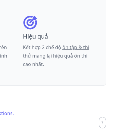
Hiệu quả
trên
Kết hợp 2 chế độ
ôn tập & thi
tính
thử
mang lại hiệu quả ôn thi
cao nhất.
stions.