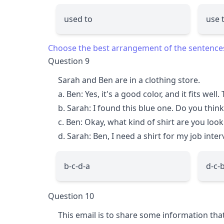
used to
use 
Choose the best arrangement of the sentences
Question 9
Sarah and Ben are in a clothing store.
a. Ben: Yes, it's a good color, and it fits well
b. Sarah: I found this blue one. Do you thin
c. Ben: Okay, what kind of shirt are you look
d. Sarah: Ben, I need a shirt for my job inte
b-c-d-a
d-c-
Question 10
This email is to share some information tha