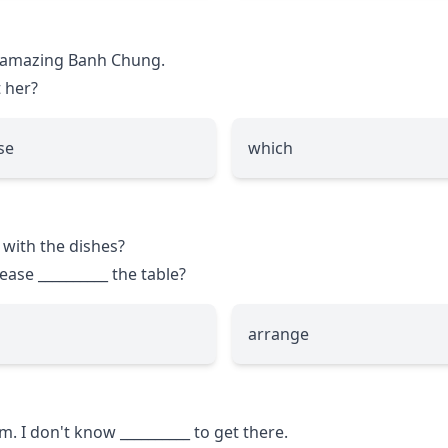
es amazing Banh Chung.
t her?
se
which
 with the dishes?
lease
__________
the table?
arrange
um. I don't know
__________
to get there.