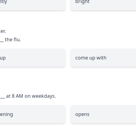
htly
bright
er.
__
the flu.
 up
come up with
___
at 8 AM on weekdays.
pening
opens