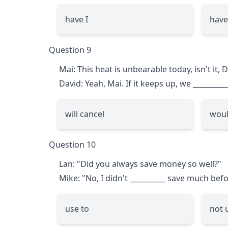
have I
have
Question 9
Mai: This heat is unbearable today, isn't it, 
David: Yeah, Mai. If it keeps up, we
_________
will cancel
woul
Question 10
Lan: "Did you always save money so well?"
Mike: "No, I didn't
__________
save much before
use to
not 