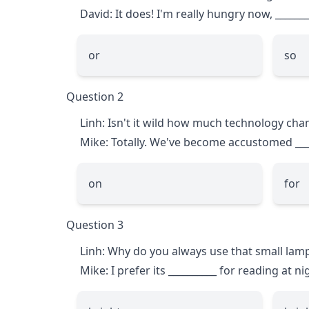
David: It does! I'm really hungry now,
_______
or
so
Question 2
Linh: Isn't it wild how much technology cha
Mike: Totally. We've become accustomed
__
on
for
Question 3
Linh: Why do you always use that small lam
Mike: I prefer its
__________
for reading at ni