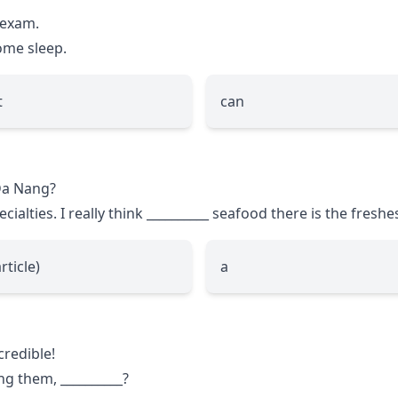
 exam.
ome sleep.
t
can
 Da Nang?
cialties. I really think
__________
seafood there is the freshes
rticle)
a
credible!
ing them,
__________
?