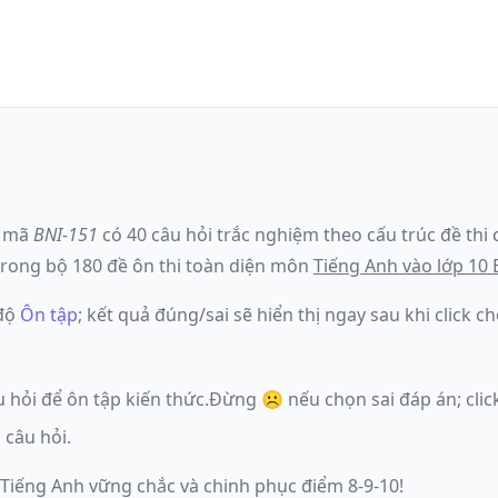
mã
BNI-151
có
40
câu hỏi trắc nghiệm theo cấu trúc đề thi
rong bộ 180 đề ôn thi toàn diện môn
Tiếng Anh
vào lớp 10 
độ
Ôn tập
; kết quả đúng/sai sẽ hiển thị ngay sau khi click
u hỏi để ôn tập kiến thức.
Đừng ☹️ nếu
chọn sai đáp án
; cl
 câu hỏi.
 Tiếng Anh vững chắc và chinh phục điểm 8-9-10!