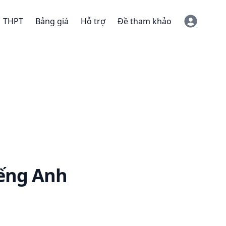
THPT
Bảng giá
Hỗ trợ
Đề tham khảo
ếng Anh