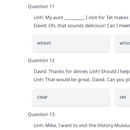
Question 11
Linh: My aunt
__________
I visit for Tet mak
David: Oh, that sounds delicious! Can I mee
whom
who
Question 12
David: Thanks for dinner, Linh! Should I help
Linh: That would be great, David. Can you p
clear
set
Question 13
Linh: Mike, I want to visit the History Muse