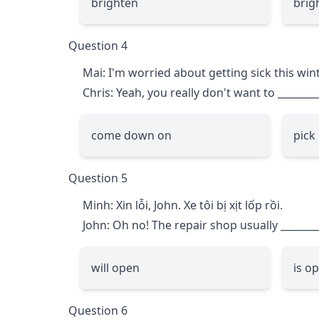
brighten
brig
Question 4
Mai: I'm worried about getting sick this wint
Chris: Yeah, you really don't want to
________
come down on
pick
Question 5
Minh: Xin lỗi, John. Xe tôi bị xịt lốp rồi.
John: Oh no! The repair shop usually
_______
will open
is o
Question 6