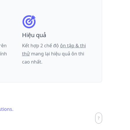
Hiệu quả
trên
Kết hợp 2 chế độ
ôn tập & thi
tính
thử
mang lại hiệu quả ôn thi
cao nhất.
stions.