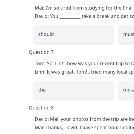
Mai: I'm so tired from studying for the final
David: You
__________
take a break and get s
should
mus
Question 7
Tom: So, Linh, how was your recent trip to
Linh: It was great, Tom! I tried many local spe
the
(no a
Question 8
David: Mai, your photos from the trip are in
Mai: Thanks, David. I have spent hours edit