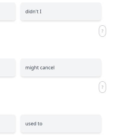
didn't I
might cancel
used to