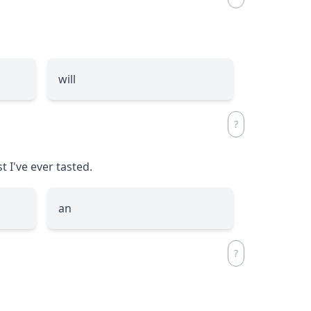
will
t I've ever tasted.
an