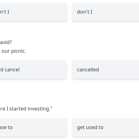
n't I
don't I
David?
_
our picnic.
d cancel
cancelled
 I started investing."
use to
get used to