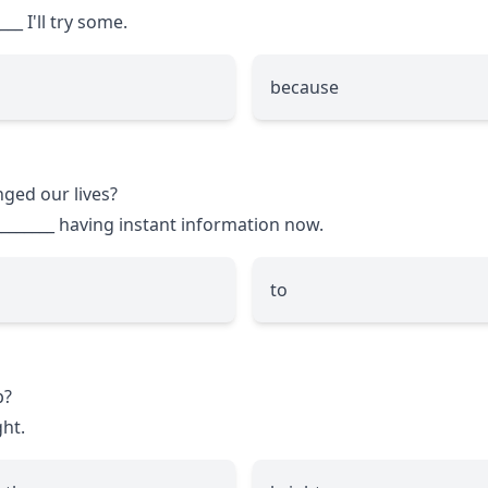
___
I'll try some.
because
nged our lives?
________
having instant information now.
to
p?
ght.