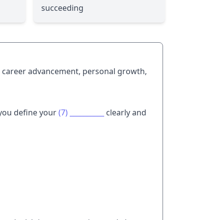
succeeding
's career advancement, personal growth,
 you define your
(7)
__________
clearly and