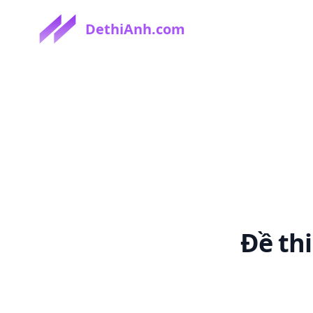
DethiAnh.com
Đề th