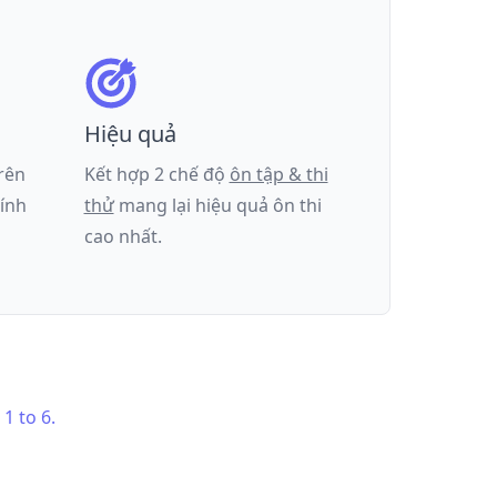
Hiệu quả
trên
Kết hợp 2 chế độ
ôn tập & thi
tính
thử
mang lại hiệu quả ôn thi
cao nhất.
1 to 6.