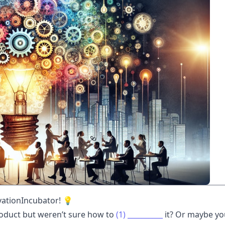
vationIncubator! 💡
product but weren’t sure how to
(1)
__________
it? Or maybe you