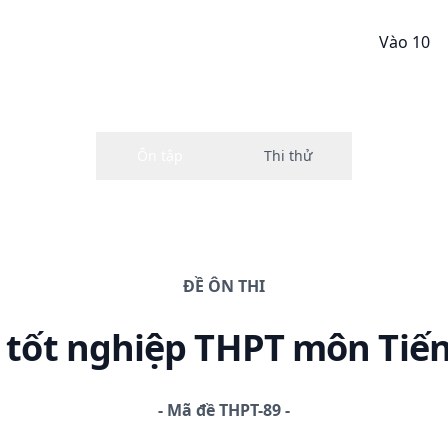
Vào 10
ĐỀ
ÔN THI
i
tốt nghiệp THPT
môn Tiế
-
Mã đề
THPT-89