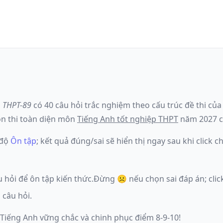
ã
THPT-89
có
40
câu hỏi trắc nghiệm theo cấu trúc đề thi củ
n thi toàn diện môn
Tiếng Anh
tốt nghiệp THPT
năm
2027
c
 độ
Ôn tập
; kết quả đúng/sai sẽ hiển thị ngay sau khi click
u hỏi để ôn tập kiến thức.
Đừng ☹️ nếu
chọn sai đáp án
; cl
 câu hỏi.
 Tiếng Anh vững chắc và chinh phục điểm 8-9-10!