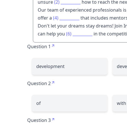
unsure
(2)
__________
how to reach the next
Our team of experienced professionals is
offer a
(4)
__________
that includes mentor
Don't let your dreams stay dreams! Join 
can help you
(6)
__________
in the competit
Question 1
development
deve
Question 2
of
with
Question 3