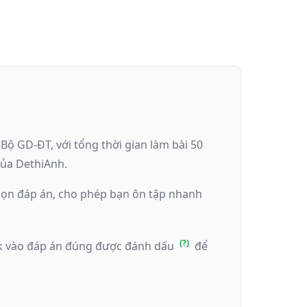
a
Bộ GD-ĐT
, với tổng thời gian làm bài
50
ủa DethiAnh.
 chọn đáp án, cho phép bạn ôn tập nhanh
ick vào đáp án đúng được đánh dấu
để