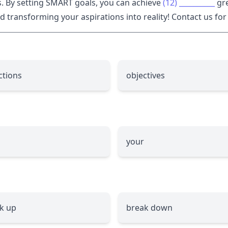
. By setting SMART goals, you can achieve
(12)
__________
gre
 transforming your aspirations into reality! Contact us fo
ctions
objectives
your
k up
break down