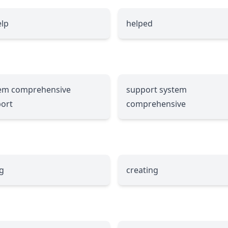
elp
helped
em comprehensive
support system
ort
comprehensive
g
creating